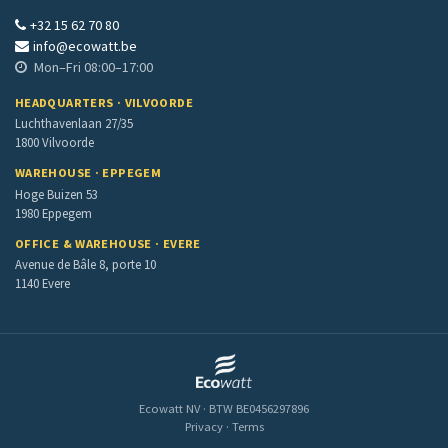
+32 15 62 70 80
info@ecowatt.be
Mon–Fri 08:00–17:00
HEADQUARTERS · VILVOORDE
Luchthavenlaan 27/35
1800 Vilvoorde
WAREHOUSE · EPPEGEM
Hoge Buizen 53
1980 Eppegem
OFFICE & WAREHOUSE · EVERE
Avenue de Bâle 8, porte 10
1140 Evere
Ecowatt NV · BTW BE0456297896
Privacy
·
Terms