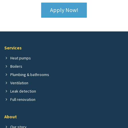
Apply Now!
Services
Heat pumps
Boilers
Plumbing & bathrooms
Ventilation
Leak detection
Full renovation
About
Our story