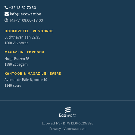
+32 15 62 70 80
info@ecowatt.be
Ma–Vr 08:00–17:00
HOOFDZETEL · VILVOORDE
Luchthavenlaan 27/35
1800 Vilvoorde
MAGAZIJN · EPPEGEM
Hoge Buizen 53
1980 Eppegem
KANTOOR & MAGAZIJN · EVERE
Avenue de Bâle 8, porte 10
1140 Evere
Ecowatt NV · BTW BE0456297896
Privacy
·
Voorwaarden