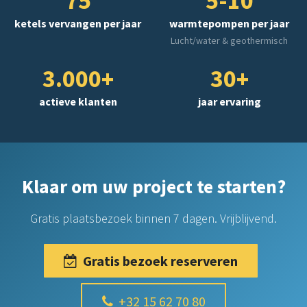
75
5-10
ketels vervangen per jaar
warmtepompen per jaar
Lucht/water & geothermisch
3.000+
30+
actieve klanten
jaar ervaring
Klaar om uw project te starten?
Gratis plaatsbezoek binnen 7 dagen. Vrijblijvend.
Gratis bezoek reserveren
+32 15 62 70 80