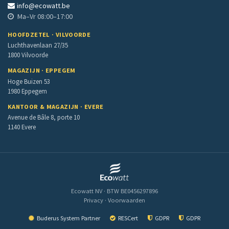
info@ecowatt.be
Ma–Vr 08:00–17:00
HOOFDZETEL · VILVOORDE
Luchthavenlaan 27/35
1800 Vilvoorde
MAGAZIJN · EPPEGEM
Hoge Buizen 53
1980 Eppegem
KANTOOR & MAGAZIJN · EVERE
Avenue de Bâle 8, porte 10
1140 Evere
Ecowatt NV · BTW BE0456297896
Privacy
·
Voorwaarden
Buderus System Partner
RESCert
GDPR
GDPR