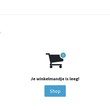
ossingen
Over ons
Infocentrum
Contact
n
Je winkelmandje is leeg!
Shop