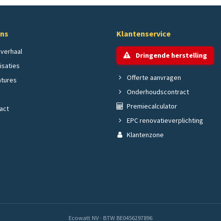
ons
Klantenservice
verhaal
Dringende herstelling
isaties
Offerte aanvragen
tures
Onderhoudscontract
Premiecalculator
act
EPC renovatieverplichting
Klantenzone
Ecowatt NV · BTW BE0456297896