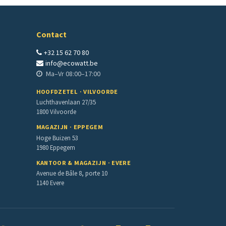
Contact
+32 15 62 70 80
info@ecowatt.be
Ma–Vr 08:00–17:00
HOOFDZETEL · VILVOORDE
Luchthavenlaan 27/35
1800 Vilvoorde
MAGAZIJN · EPPEGEM
Hoge Buizen 53
1980 Eppegem
KANTOOR & MAGAZIJN · EVERE
Avenue de Bâle 8, porte 10
1140 Evere