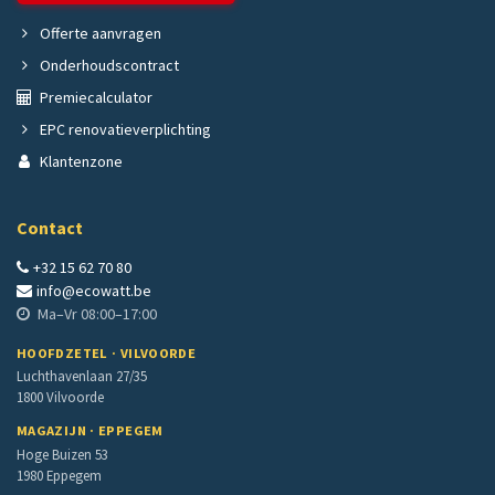
Offerte aanvragen
Onderhoudscontract
Premiecalculator
EPC renovatieverplichting
Klantenzone
Contact
+32 15 62 70 80
info@ecowatt.be
Ma–Vr 08:00–17:00
HOOFDZETEL · VILVOORDE
Luchthavenlaan 27/35
1800 Vilvoorde
MAGAZIJN · EPPEGEM
Hoge Buizen 53
1980 Eppegem