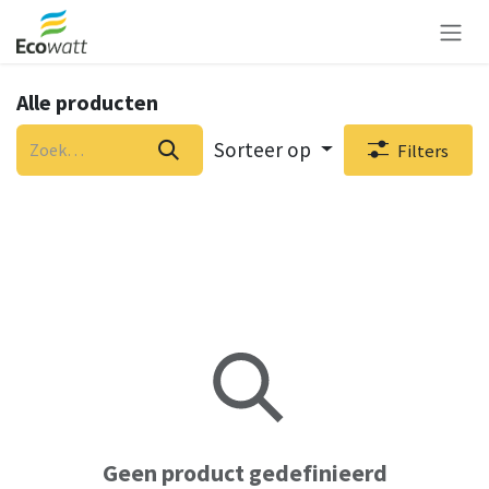
Overslaan naar inhoud
Alle producten
Sorteer op
Filters
Geen product gedefinieerd