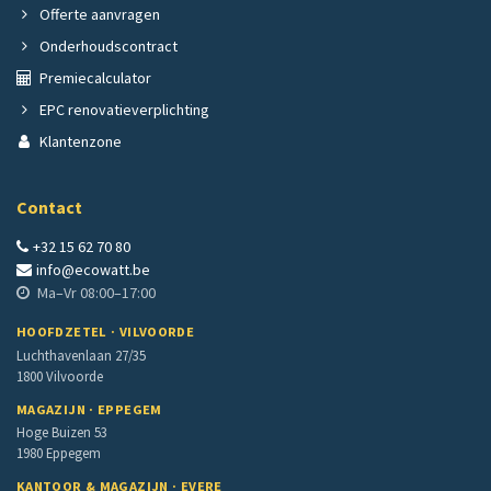
Offerte aanvragen
Onderhoudscontract
Premiecalculator
EPC renovatieverplichting
Klantenzone
Contact
+32 15 62 70 80
info@ecowatt.be
Ma–Vr 08:00–17:00
HOOFDZETEL · VILVOORDE
Luchthavenlaan 27/35
1800 Vilvoorde
MAGAZIJN · EPPEGEM
Hoge Buizen 53
1980 Eppegem
KANTOOR & MAGAZIJN · EVERE