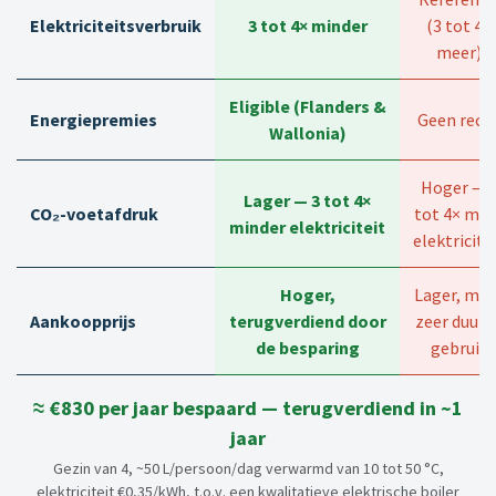
Elektriciteitsverbruik
3 tot 4× minder
(3 tot 4×
meer)
Eligible (Flanders &
Energiepremies
Geen rech
Wallonia)
Hoger — 
Lager — 3 tot 4×
CO₂-voetafdruk
tot 4× mee
minder elektriciteit
elektricite
Hoger,
Lager, maa
Aankoopprijs
terugverdiend door
zeer duur i
de besparing
gebruik
≈ €830 per jaar bespaard — terugverdiend in ~1
jaar
Gezin van 4, ~50 L/persoon/dag verwarmd van 10 tot 50 °C,
elektriciteit €0,35/kWh, t.o.v. een kwalitatieve elektrische boiler