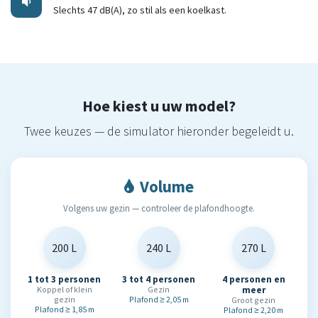
Slechts 47 dB(A), zo stil als een koelkast.
Hoe kiest u uw model?
Twee keuzes — de simulator hieronder begeleidt u.
Volume
Volgens uw gezin — controleer de plafondhoogte.
200 L
240 L
270 L
1 tot 3 personen
3 tot 4 personen
4 personen en
Koppel of klein
Gezin
meer
gezin
Plafond ≥ 2,05 m
Groot gezin
Plafond ≥ 1,85 m
Plafond ≥ 2,20 m