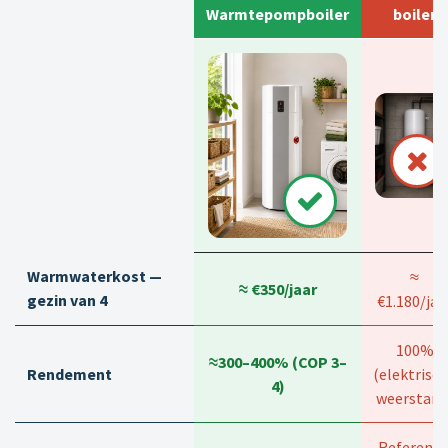
Warmtepompboiler
boiler
Warmwaterkost —
≈
≈ €350/jaar
gezin van 4
€1.180/jaa
100%
≈300–400% (COP 3–
Rendement
(elektrisc
4)
weerstand
Referenti