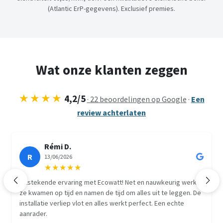
(Atlantic ErP-gegevens). Exclusief premies.
Wat onze klanten zeggen
★★★★
4,2/5
· 22 beoordelingen op Google
·
Een
review achterlaten
Rémi D.
R
13/06/2026
★★★★★
Uitstekende ervaring met Ecowatt! Net en nauwkeurig werk,
Vorige
Volg
ze kwamen op tijd en namen de tijd om alles uit te leggen. De
installatie verliep vlot en alles werkt perfect. Een echte
aanrader.