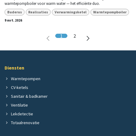
warmtepompboiler voor warm water — het efficiënte duo.
Buderus
Realisaties
Verwarmingsketel
Warmtepompboiler
9 mrt. 2026
1
2
Diensten
Warmtepompen
CV-ketels
Sanitair & badkamer
Ventilatie
Lekdetectie
Totaalrenovatie