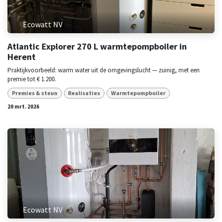
Ecowatt NV
Atlantic Explorer 270 L warmtepompboiler in
Herent
Praktijkvoorbeeld: warm water uit de omgevingslucht — zuinig, met een
premie tot € 1.200.
Premies & steun
Realisaties
Warmtepompboiler
20 mrt. 2026
Ecowatt NV