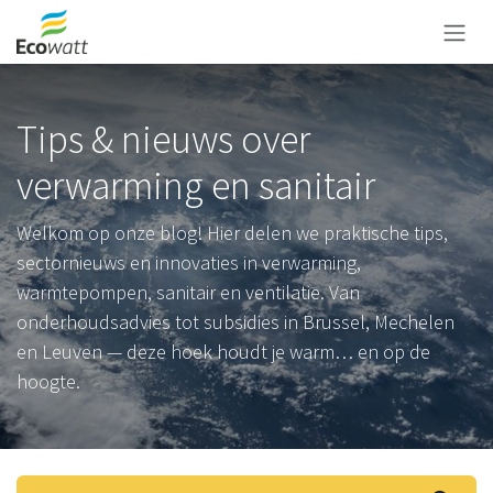
Overslaan naar inhoud
Tips & nieuws over
verwarming en sanitair
Welkom op onze blog! Hier delen we praktische tips,
sectornieuws en innovaties in verwarming,
warmtepompen, sanitair en ventilatie. Van
onderhoudsadvies tot subsidies in Brussel, Mechelen
en Leuven — deze hoek houdt je warm… en op de
hoogte.