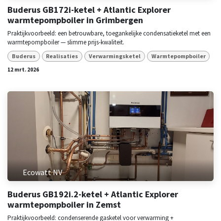
Buderus GB172i-ketel + Atlantic Explorer
warmtepompboiler in Grimbergen
Praktijkvoorbeeld: een betrouwbare, toegankelijke condensatieketel met een
warmtepompboiler — slimme prijs-kwaliteit.
Buderus
Realisaties
Verwarmingsketel
Warmtepompboiler
12 mrt. 2026
Ecowatt NV
Buderus GB192i.2-ketel + Atlantic Explorer
warmtepompboiler in Zemst
Praktijkvoorbeeld: condenserende gasketel voor verwarming +