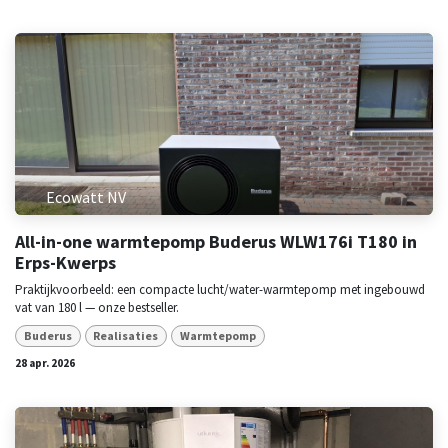
Ecowatt NV
All-in-one warmtepomp Buderus WLW176i T180 in
Erps-Kwerps
Praktijkvoorbeeld: een compacte lucht/water-warmtepomp met ingebouwd
vat van 180 l — onze bestseller.
Buderus
Realisaties
Warmtepomp
28 apr. 2026