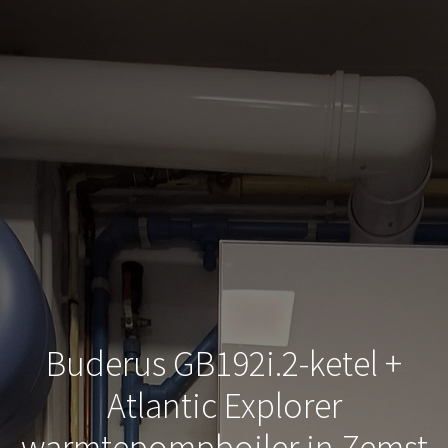
Buderus GB192i.2-ketel +
Atlantic Explorer
warmtepompboiler in Zemst