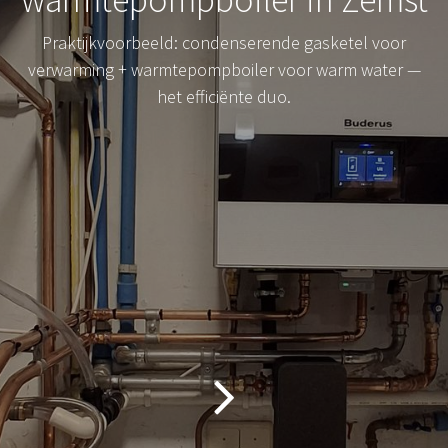
Praktijkvoorbeeld: condenserende gasketel voor
verwarming + warmtepompboiler voor warm water —
het efficiënte duo.