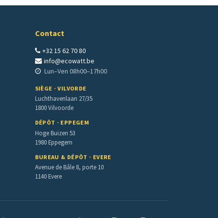
Contact
+32 15 62 70 80
info@ecowatt.be
Lun–Ven 08h00–17h00
SIÈGE · VILVORDE
Luchthavenlaan 27/35
1800 Vilvoorde
DÉPÔT · EPPEGEM
Hoge Buizen 53
1980 Eppegem
BUREAU & DÉPÔT · EVERE
Avenue de Bâle 8, porte 10
1140 Evere