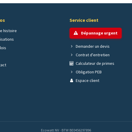
pos
Service client
e histoire
Dépannage urgent
isations
Demander un devis
ois
Contrat d'entretien
g
Calculateur de primes
act
Obligation PEB
Espace client
Ecowatt NV · BTW BE0456297896