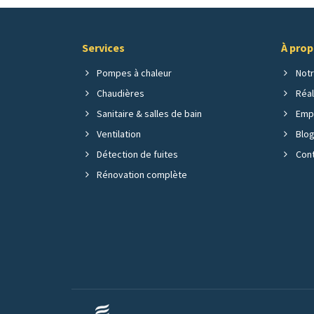
Services
À pro
Pompes à chaleur
Notr
Chaudières
Réal
Sanitaire & salles de bain
Empl
Ventilation
Blo
Détection de fuites
Cont
Rénovation complète