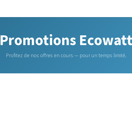
ns
À propos
Ressources
Contact
Promotions Ecowat
Profitez de nos offres en cours — pour un temps limité.